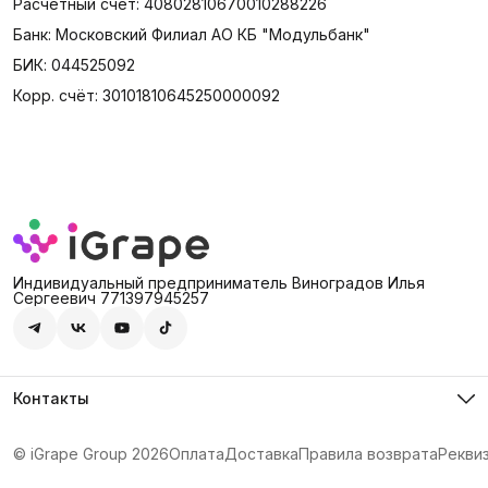
Расчётный счёт: 40802810670010288226
Банк: Московский Филиал АО КБ "Модульбанк"
БИК: 044525092
Корр. счёт: 30101810645250000092
Индивидуальный предприниматель Виноградов Илья
Сергеевич 771397945257
Контакты
Адрес
Россия, 127474, Москва, г. Москва, ул. Дмитровское шоссе,
© iGrape Group 2026
Оплата
Доставка
Правила возврата
Рекви
д. 60А
Телефон
8 (903) 290-03-88