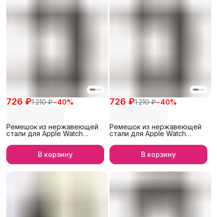
726 ₽
726 ₽
1 210 ₽
−
40
%
1 210 ₽
−
40
%
Ремешок из нержавеющей
Ремешок из нержавеющей
стали для Apple Watch
стали для Apple Watch
42/44/45/46/49 мм, iGrape
38/40/41 мм, iGrape
(Черный)
(Черный)
В корзину
В корзину