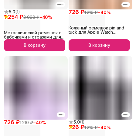
726 ₽
5.0
(
1
)
1 210 ₽
−
40
%
1 254 ₽
2 090 ₽
−
40
%
Кожаный ремешок pin and
tuck для Apple Watch
Металлический ремешок с
42/44/45/46/49 мм, iGrape
бабочками и стразами для
(Коричневый)
Apple Watch 38/40/41 мм,
В корзину
В корзину
iGrape (Черный)
726 ₽
5.0
(
1
)
1 210 ₽
−
40
%
726 ₽
1 210 ₽
−
40
%