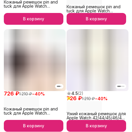
Кожаный ремешок pin and
tuck для Apple Watch
Кожаный ремешок pin and
42/44/45/46/49 мм, iGrape
tuck для Apple Watch
(Фиолетовый)
42/44/45/46/49 мм, iGrape
В корзину
В корзину
(Черный)
726 ₽
4.5
(
2
)
1 210 ₽
−
40
%
726 ₽
1 210 ₽
−
40
%
Кожаный ремешок pin and
tuck для Apple Watch
Узкий кожаный ремешок для
42/44/45/46/49 мм, iGrape
Apple Watch 42/44/45/46/49
(Бежевый)
мм, iGrape (Светло-
В корзину
В корзину
коричневый)