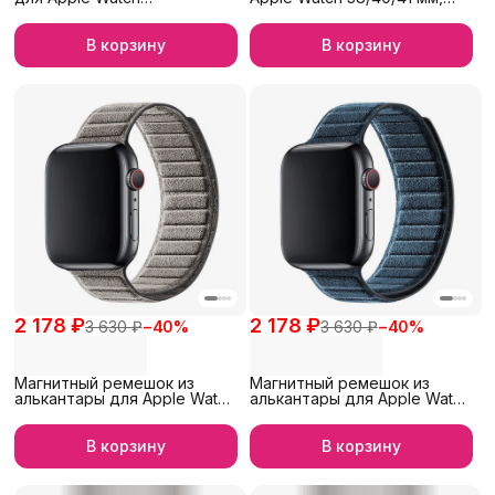
42/44/45/46/49 мм, iGrape
iGrape (Золотой)
(Нежная мята)
В корзину
В корзину
2 178 ₽
2 178 ₽
3 630 ₽
−
40
%
3 630 ₽
−
40
%
Магнитный ремешок из
Магнитный ремешок из
алькантары для Apple Watch
алькантары для Apple Watch
38/40/41 мм, Sancore
38/40/41 мм, Sancore
(Титановый)
(Синий)
В корзину
В корзину