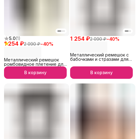
1 254 ₽
5.0
(
1
)
2 090 ₽
−
40
%
1 254 ₽
2 090 ₽
−
40
%
Металлический ремешок с
бабочками и стразами для
Металлический ремешок
Apple Watch 42/44/45/46/49
ромбовидное плетение для
мм, iGrape (Черный)
Apple Watch 38/40/41 мм,
В корзину
В корзину
iGrape (Золотой)