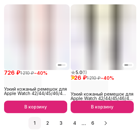
726 ₽
5.0
(
1
)
1 210 ₽
−
40
%
726 ₽
1 210 ₽
−
40
%
Узкий кожаный ремешок для
Apple Watch 42/44/45/46/49
Узкий кожаный ремешок для
мм, iGrape (Розовый)
Apple Watch 42/44/45/46/49
мм, iGrape (Коричневый)
В корзину
В корзину
…
1
2
3
4
6