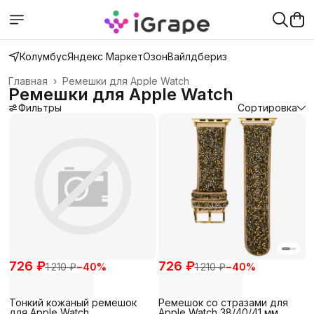
Колумбус
Яндекс Маркет
Озон
Вайлдбериз
Главная
›
Ремешки для Apple Watch
Ремешки для Apple Watch
Фильтры
Сортировка
726 ₽
726 ₽
1 210 ₽
−
40
%
1 210 ₽
−
40
%
Тонкий кожаный ремешок
Ремешок со стразами для
для Apple Watch
Apple Watch 38/40/41 мм,