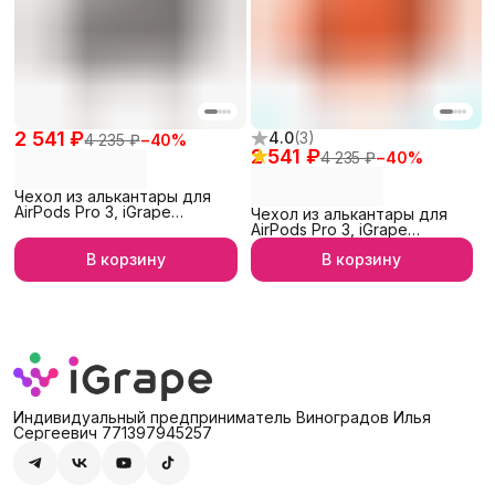
2 541 ₽
4.0
(
3
)
4 235 ₽
−
40
%
2 541 ₽
4 235 ₽
−
40
%
Чехол из алькантары для
AirPods Pro 3, iGrape
Чехол из алькантары для
(Серый)
AirPods Pro 3, iGrape
(Оранжевый)
В корзину
В корзину
Индивидуальный предприниматель Виноградов Илья
Сергеевич 771397945257