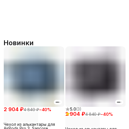
Новинки
2 904 ₽
5.0
(
3
)
4 840 ₽
−
40
%
2 904 ₽
4 840 ₽
−
40
%
Чехол из алькантары для
AirPods Pro 3, Sancore
Чехол из алькантары для