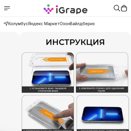
Колумбус
Яндекс Маркет
Озон
Вайлдбериз