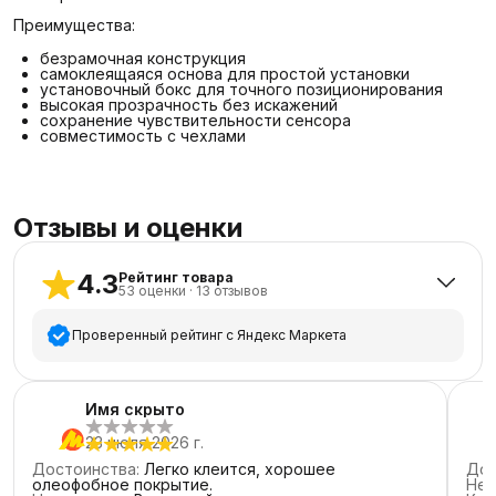
Преимущества:
безрамочная конструкция
самоклеящаяся основа для простой установки
установочный бокс для точного позиционирования
высокая прозрачность без искажений
сохранение чувствительности сенсора
совместимость с чехлами
Отзывы и оценки
4.3
Рейтинг товара
53
оценки
·
13
отзывов
Проверенный рейтинг с Яндекс Маркета
5
звёзд
39
Имя скрыто
4
звезды
5
23 июля 2026 г.
3
звезды
2
Достоинства
:
Легко клеится, хорошее
Дос
2
звезды
2
олеофобное покрытие.
Нед