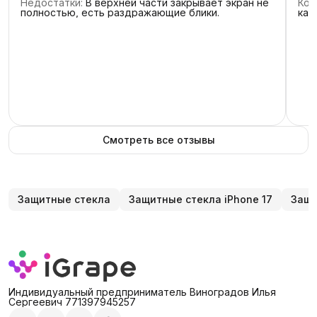
Недостатки
:
В верхней части закрывает экран не
Ком
1
звезда
5
полностью, есть раздражающие блики.
кач
Смотреть все отзывы
Защитные стекла
Защитные стекла iPhone 17
Защи
Индивидуальный предприниматель Виноградов Илья
Сергеевич 771397945257