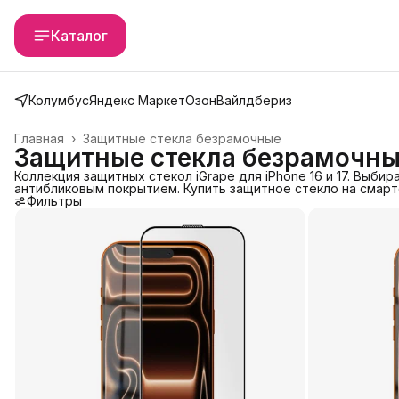
Каталог
Колумбус
Яндекс Маркет
Озон
Вайлдбериз
Главная
›
Защитные стекла безрамочные
Защитные стекла безрамочн
Коллекция защитных стекол iGrape для iPhone 16 и 17. Выб
антибликовым покрытием. Купить защитное стекло на смарт
Фильтры