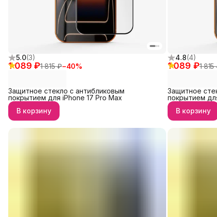
5.0
(
3
)
4.8
(
4
)
1 089 ₽
1 089 ₽
1 815 ₽
−
40
%
1 815
Защитное стекло с антибликовым
Защитное сте
покрытием для iPhone 17 Pro Max
покрытием для
В корзину
В корзину