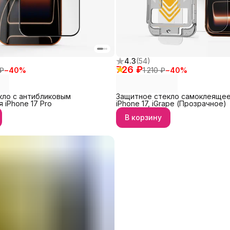
4.3
(
54
)
726 ₽
 ₽
−
40
%
1 210 ₽
−
40
%
кло с антибликовым
Защитное стекло самоклеящее
 iPhone 17 Pro
iPhone 17, iGrape (Прозрачное)
В корзину