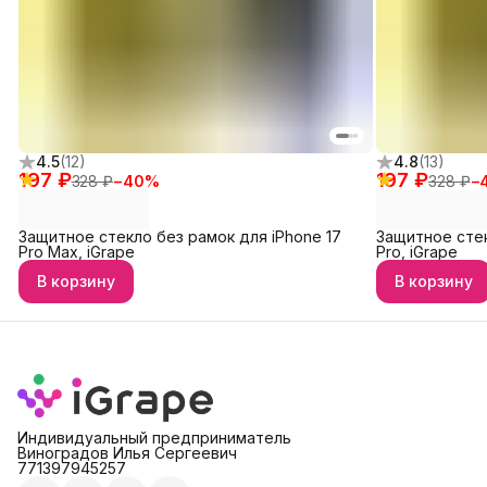
4.5
(
12
)
4.8
(
13
)
197 ₽
197 ₽
328 ₽
−
40
%
328 ₽
−
Защитное стекло без рамок для iPhone 17
Защитное стек
Pro Max, iGrape
Pro, iGrape
В корзину
В корзину
Индивидуальный предприниматель
Виноградов Илья Сергеевич
771397945257