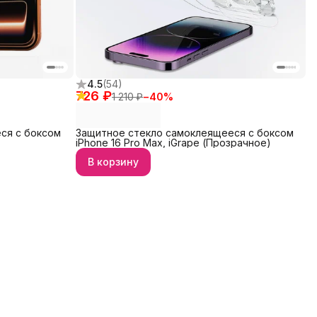
4.5
(
54
)
726 ₽
1 210 ₽
−
40
%
ся с боксом
Защитное стекло самоклеящееся с боксом
iPhone 16 Pro Max, iGrape (Прозрачное)
В корзину