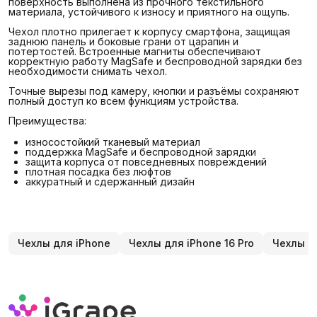
поверхность выполнена из прочного текстильного
материала, устойчивого к износу и приятного на ощупь.
Чехол плотно прилегает к корпусу смартфона, защищая
заднюю панель и боковые грани от царапин и
потертостей. Встроенные магниты обеспечивают
корректную работу MagSafe и беспроводной зарядки без
необходимости снимать чехол.
Точные вырезы под камеру, кнопки и разъёмы сохраняют
полный доступ ко всем функциям устройства.
Преимущества:
износостойкий тканевый материал
поддержка MagSafe и беспроводной зарядки
защита корпуса от повседневных повреждений
плотная посадка без люфтов
аккуратный и сдержанный дизайн
Чехлы для iPhone
Чехлы для iPhone 16 Pro
Чехлы д