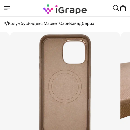
Колумбус
Яндекс Маркет
Озон
Вайлдбериз