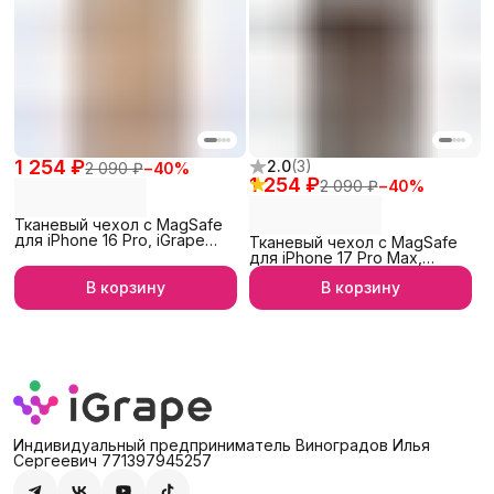
1 254 ₽
2.0
(
3
)
2 090 ₽
−
40
%
1 254 ₽
2 090 ₽
−
40
%
Тканевый чехол с MagSafe
для iPhone 16 Pro, iGrape
Тканевый чехол с MagSafe
(Золотой)
для iPhone 17 Pro Max,
iGrape (Коричневый)
В корзину
В корзину
Индивидуальный предприниматель Виноградов Илья
Сергеевич 771397945257