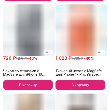
726 ₽
1 023 ₽
1 210 ₽
−
40
%
1 705 ₽
−
40
%
Чехол со стразами с
Тканевый чехол с MagSafe
MagSafe для iPhone 16,
для iPhone 17 Pro, iGrape
iGrape (Серебристый)
(Оранжевый)
В корзину
В корзину