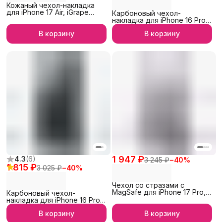
Кожаный чехол-накладка
для iPhone 17 Air, iGrape
Карбоновый чехол-
(Черный)
накладка для iPhone 16 Pro,
iGrape (Черный)
В корзину
В корзину
1 947 ₽
4.3
(
6
)
3 245 ₽
−
40
%
1 815 ₽
3 025 ₽
−
40
%
Чехол со стразами с
MagSafe для iPhone 17 Pro,
Карбоновый чехол-
iGrape (Серебристый)
накладка для iPhone 16 Pro
Max, iGrape (Черный)
В корзину
В корзину