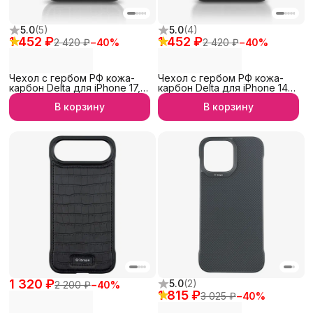
5.0
(
5
)
5.0
(
4
)
1 452 ₽
1 452 ₽
2 420 ₽
−
40
%
2 420 ₽
−
40
%
Чехол с гербом РФ кожа-
Чехол с гербом РФ кожа-
карбон Delta для iPhone 17,
карбон Delta для iPhone 14
iGrape
Pro Max, iGrape
В корзину
В корзину
1 320 ₽
5.0
(
2
)
2 200 ₽
−
40
%
1 815 ₽
3 025 ₽
−
40
%