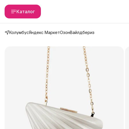
Каталог
Колумбус
Яндекс Маркет
Озон
Вайлдбериз