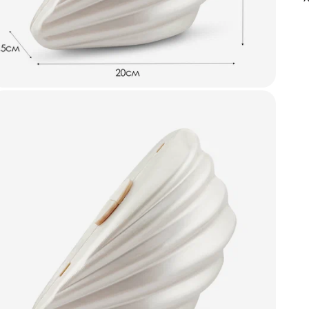
п
п
А
ф
С
м
ч
о
С
з
о
6
В
с
ц
В
к
д