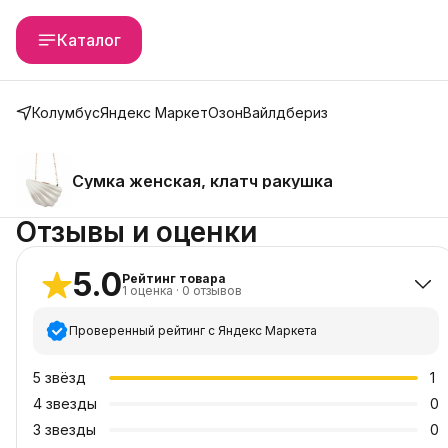
Каталог
Колумбус
Яндекс Маркет
Озон
Вайлдбериз
Сумка женская, клатч ракушка
Отзывы и оценки
5.0
Рейтинг товара
1
оценка
·
0
отзывов
Проверенный рейтинг с Яндекс Маркета
5
звёзд
1
4
звезды
0
3
звезды
0