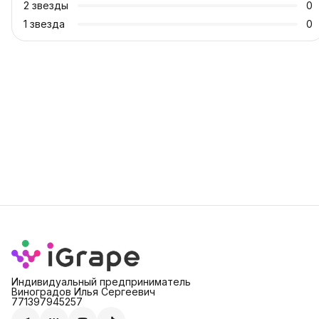
2
звезды
0
1
звезда
0
Индивидуальный предприниматель
Виноградов Илья Сергеевич
771397945257