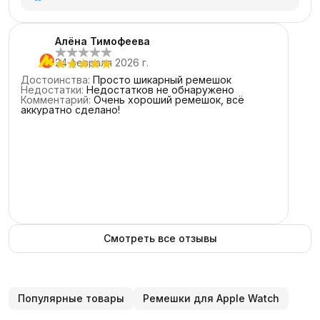
5
звёзд
2
Алёна Тимофеева
4
звезды
0
24 февраля 2026 г.
3
звезды
0
Достоинства
:
Просто шикарный ремешок
2
звезды
1
Недостатки
:
Недостатков не обнаружено
Комментарий
:
Очень хороший ремешок, всё
1
звезда
0
аккуратно сделано!
Смотреть все отзывы
Популярные товары
Ремешки для Apple Watch