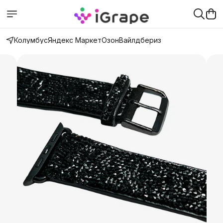
Колумбус
Яндекс Маркет
Озон
Вайлдбериз