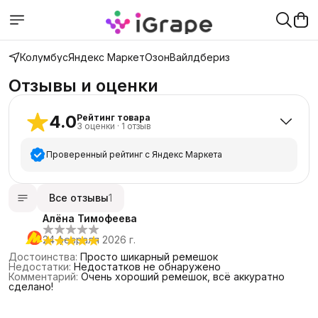
Колумбус
Яндекс Маркет
Озон
Вайлдбериз
Отзывы и оценки
4.0
Рейтинг товара
3
оценки
·
1
отзыв
Проверенный рейтинг с Яндекс Маркета
5
звёзд
2
Все отзывы
1
4
звезды
0
Алёна Тимофеева
3
звезды
0
24 февраля 2026 г.
2
звезды
1
Достоинства
:
Просто шикарный ремешок
1
звезда
0
Недостатки
:
Недостатков не обнаружено
Комментарий
:
Очень хороший ремешок, всё аккуратно
сделано!