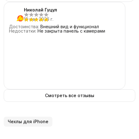
5
звёзд
2
Николай Гуцул
4
звезды
0
19 мая 2026 г.
3
звезды
0
Достоинства
:
Внешний вид и функционал
2
звезды
0
Недостатки
:
Не закрыта панель с камерами
1
звезда
0
Смотреть все отзывы
Чехлы для iPhone