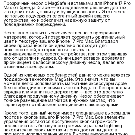
Прозрачный чехол с MagSafe и вставками для iPhone 17 Pro
Max от бренда iGrape — это идеальное решение для тех,
кто ценит стиль, защиту и функциональность. Этот чехол
не только подчеркнет элегантный дизайн вашего
устройства, но и обеспечит надежную защиту от
повседневных повреждений.
Чехол выполнен из высококачественного прозрачного
материала, который позволяет сохранить оригинальный
цвет и текстуру вашего iPhone 17 Pro Max. Благодаря
своей прозрачности он идеально подходит для
пользователей, которые хотят показать
индивидуальность своего устройства, при этом защищая
его от царапин и ударов. Синий цвет вставок добавляет
яркий акцент к классическому дизайну чехла, делая его
стильным аксессуаром.
Одной из ключевых особенностей данного чехла является
поддержка технологии MagSafe. Это значит, что вы
можете легко использовать магнитные аксессуары Apple
без необходимости снимать чехол. Будь то беспроводная
зарядка или магнитные держатели — все это доступно
благодаря продуманному дизайну. Чехол обеспечивает
точное размещение магнитов в нужных местах, что
гарантирует стабильное соединение с аксессуарами.
Кроме того, данный чехол имеет специальные вырезы для
портов и кнопок вашего iPhone 17 Pro Max. Все элементы
управления остаются доступными: кнопки громкости,
переключатель беззвучного режима и разъем Lightning
находятся на своих местах и легко доступны даже в
процессе использования чехла. Вырезы выполнены точно