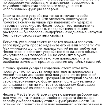
по размерам устройства, что исключает возможность
случайного закрытия портов или затруднения в
использовании функций телефона.
Защита вашего устройства также включает в себя
усиленные углы и края. Эти элементы конструкции
помогают смягчить удары при падениях или ударах о
твердые поверхности. Чехол прошел тестирование на
прочность и устойчивость к воздействию внешних
факторов — он способен выдержать ежедневные нагрузки
без потери своих защитных свойств.
Легкость установки также является важным аспектом
этого продукта: просто наденьте его на ваш iPhone 17 Pro
Max — никаких дополнительных усилий не потребуется!
Чехол плотно облегает устройство без лишнего объема
или утяжеления телефона. Он не скользит в руках
благодаря специальной текстуре поверхности; это
особенно важно для предотвращения случайных падений.
С точки зрения ухода за изделием стоит отметить
простоту чистки: достаточно протереть поверхность
мягкой тканью или салфеткой для удаления загрязнений
или отпечатков пальцев. Прозрачный материал сохраняет
свою первоначальную форму даже после длительного
использования; он не желтеет со временем благодаря
использованию качественных полимеров.
Чехол с MagSafe от iGrape станет отличным выбором как
для мужчин, так и женщин любого возраста благодаря
своему универсальному стилю и функциональности. Он
отлично подойдет как для повседневного использования в