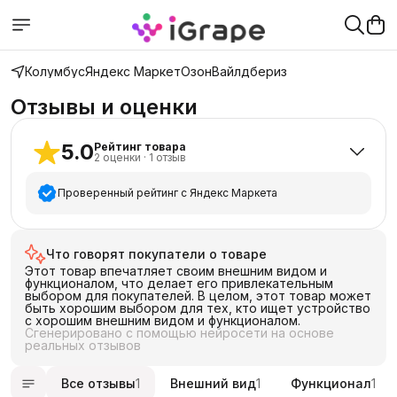
Колумбус
Яндекс Маркет
Озон
Вайлдбериз
Отзывы и оценки
5.0
Рейтинг товара
2
оценки
·
1
отзыв
Проверенный рейтинг с Яндекс Маркета
5
звёзд
2
Что говорят покупатели о товаре
4
звезды
0
Этот товар впечатляет своим внешним видом и
3
звезды
0
функционалом, что делает его привлекательным
выбором для покупателей. В целом, этот товар может
2
звезды
0
быть хорошим выбором для тех, кто ищет устройство
с хорошим внешним видом и функционалом.
1
звезда
0
Сгенерировано с помощью нейросети на основе
реальных отзывов
Все отзывы
1
Внешний вид
1
Функционал
1