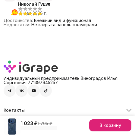
Николай Гуцул
19 мая 2026 г.
Достоинства
:
Внешний вид и функционал
Недостатки
:
Не закрыта панель с камерами
Индивидуальный предприниматель Виноградов Илья
Сергеевич 771397945257
Контакты
Адрес
Россия, 127474, Москва, г. Москва, ул. Дмитровское шоссе,
1 023 ₽
1 705 ₽
В корзину
© iGrape Group 2026
Оплата
Доставка
Правила возврата
Рекви
д. 60А
Телефон
8 (903) 290-03-88