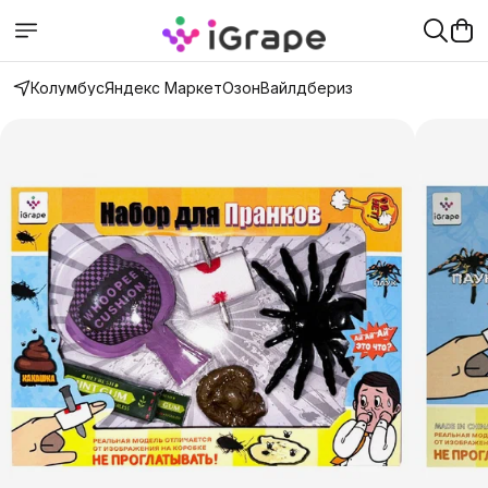
Колумбус
Яндекс Маркет
Озон
Вайлдбериз