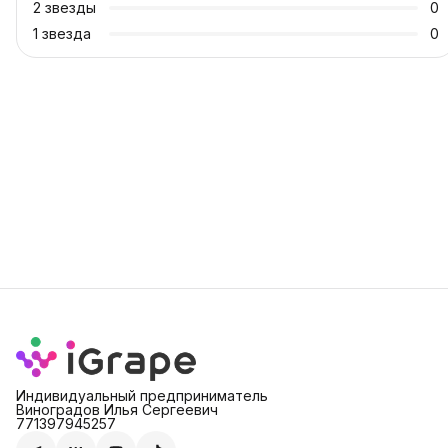
2
звезды
0
1
звезда
0
Индивидуальный предприниматель
Виноградов Илья Сергеевич
771397945257