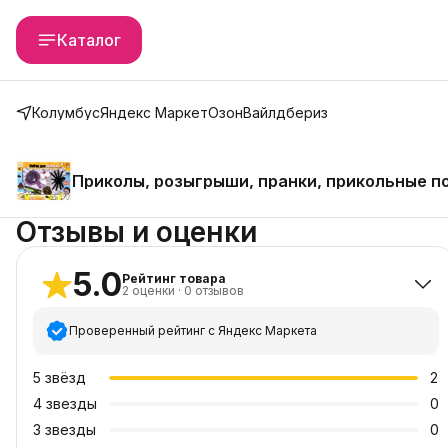
Каталог
Колумбус
Яндекс Маркет
Озон
Вайлдбериз
Приколы, розыгрыши, пранки, прикольные п
Отзывы и оценки
5.0
Рейтинг товара
2
оценки
·
0
отзывов
Проверенный рейтинг с Яндекс Маркета
5
звёзд
2
4
звезды
0
3
звезды
0