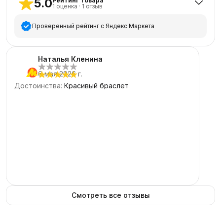
5.0
Рейтинг товара
1
оценка
·
1
отзыв
Проверенный рейтинг с Яндекс Маркета
5
звёзд
1
Наталья Кленина
4
звезды
0
6 мая 2026 г.
3
звезды
0
Достоинства
:
Красивый браслет
2
звезды
0
1
звезда
0
Смотреть все отзывы