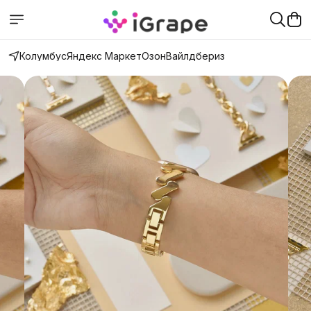
Колумбус
Яндекс Маркет
Озон
Вайлдбериз