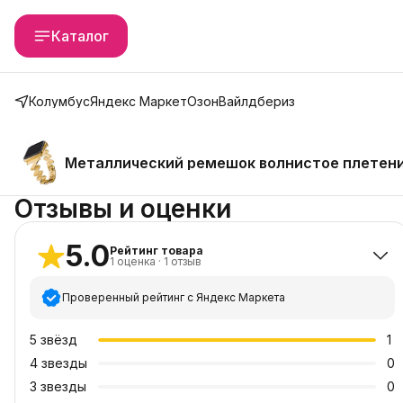
Каталог
Колумбус
Яндекс Маркет
Озон
Вайлдбериз
Металлический ремешок волнистое плетение 
Отзывы и оценки
5.0
Рейтинг товара
1
оценка
·
1
отзыв
Проверенный рейтинг с Яндекс Маркета
5
звёзд
1
4
звезды
0
3
звезды
0