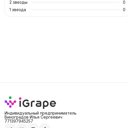
2
звезды
0
1
звезда
0
Индивидуальный предприниматель
Виноградов Илья Сергеевич
771397945257