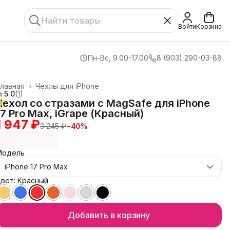
Войти
Корзина
Пн-Вс, 9.00-17.00
8 (903) 290-03-88
лавная
›
Чехлы для iPhone
5.0
(
1
)
Чехол со стразами с MagSafe для iPhone
17 Pro Max, iGrape (Красный)
1 947 ₽
3 245 ₽
−
40
%
Модель
iPhone 17 Pro Max
вет: Красный
Добавить в корзину