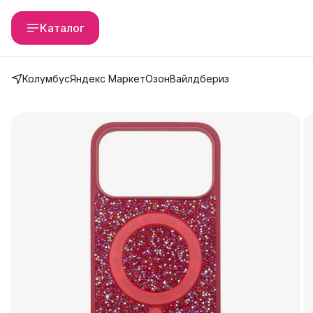
Каталог
Колумбус
Яндекс Маркет
Озон
Вайлдбериз