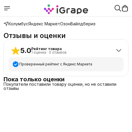
Колумбус
Яндекс Маркет
Озон
Вайлдбериз
Отзывы и оценки
5.0
Рейтинг товара
1
оценка
·
0
отзывов
Проверенный рейтинг с Яндекс Маркета
5
звёзд
1
Пока только оценки
Покупатели поставили товару оценки, но не оставили
4
звезды
0
отзывы
3
звезды
0
2
звезды
0
1
звезда
0