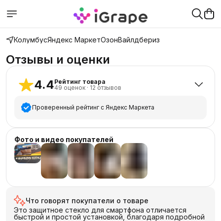
Колумбус
Яндекс Маркет
Озон
Вайлдбериз
Отзывы и оценки
4.4
Рейтинг товара
49
оценок
·
12
отзывов
Проверенный рейтинг с Яндекс Маркета
5
звёзд
40
Фото и видео покупателей
4
звезды
2
3
звезды
1
+
4
2
звезды
1
1
звезда
5
Что говорят покупатели о товаре
Это защитное стекло для смартфона отличается
быстрой и простой установкой, благодаря подробной