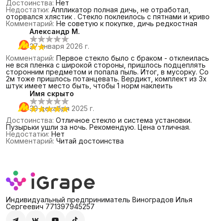
Достоинства
:
Нет
Недостатки
:
Аппликатор полная дичь, не отработал,
оторвался хлястик . Стекло поклеилось с пятнами и криво
Комментарий
:
Не советую к покупке, дичь редкостная
Александр М.
27 января 2026 г.
Комментарий
:
Первое стекло было с браком - отклеилась
не вся пленка с широкой стороны, пришлось подцеплять
сторонним предметом и попала пыль. Итог, в мусорку. Со
2м тоже пришлось потанцевать. Вердикт, комплект из 3х
штук имеет место быть, чтобы 1 норм наклеить
Имя скрыто
30 декабря 2025 г.
Достоинства
:
Отличное стекло и система установки.
Пузырьки ушли за ночь. Рекомендую. Цена отличная.
Недостатки
:
Нет
Комментарий
:
Читай достоинства
Индивидуальный предприниматель Виноградов Илья
Сергеевич 771397945257