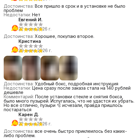
Достоинства
:
Все пришло в срок и в установке не было
проблем
Недостатки
:
Нет
Евгений И.
22 июля 2026 г.
Достоинства
:
Хорошее, покупаю второе.
Кристина
20 июля 2026 г.
Достоинства
:
Удобный бокс, подробная инструкция
Недостатки
:
Цена сразу после заказа стала на 140 рублей
дешевле
Комментарий
:
После установки стекле и снятия бокса,
было много пузырей. Испугалась, что не удастся их убрать.
Но все отлично, пузыри 🫧 исчезали, правда пришлось
постараться
Карен Д.
22 июня 2026 г.
Достоинства
:
все очень быстро приклеилось без каких-
либо проблем.