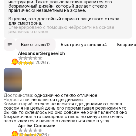
инструкции. Также пользователям нравится его
безрамочный дизайн, который делает стекло
практически незаметным на экране.
В целом, это достойный вариант защитного стекла
для смартфона.
Сгенерировано с помощью нейросети на основе
реальных отзывов
Все отзывы
12
Быстрая установка
4
Безрамо
AlexanderSergeevich
31 июля 2026 г.
Достоинства
:
однозначно стекло отличное
Недостатки
:
не клеится где динамик
Комментарий
:
стекло не клеится где динамик от слова
совсем я на целый день его перематывал резинками что
бы как то склеилось но оно совсем не хочет клеится оно
безрамочное что шикарное стекло но минус оно очень
плохо клеится и начало отклеиваться еще в углу
Артём Соловьёв
29 июля 2026 г.