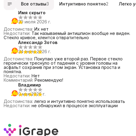
Все отзывы
3
Интуитивно понятно
2
Легко 
Имя скрыто
29 июля 2026 г.
Достоинства
:
Их нет
Недостатки
:
Так называемый антишпион вообще не виден.
Стекло кривое, клеится отвратительно
Александр Зотов
24 июля 2026 г.
Достоинства
:
Покупаю уже второй раз. Первое стекло
героически треснуло от падения с уровня головы на
асфальт сохранив при этом экран. Установка проста и
понятна.
Недостатки
:
Нет
Комментарий
:
Рекомендую!
Владимир
9 мая 2026 г.
Достоинства
:
легко и интуитивно понятно использовать
Недостатки
:
не обнаружил в процессе эксплуатации