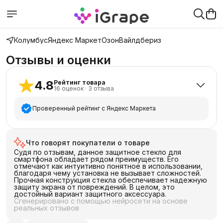
Колумбус
Яндекс Маркет
Озон
Вайлдбериз
Отзывы и оценки
4.8
Рейтинг товара
16
оценок
·
3
отзыва
Проверенный рейтинг с Яндекс Маркета
5
звёзд
15
Что говорят покупатели о товаре
4
звезды
0
Судя по отзывам, данное защитное стекло для
3
звезды
0
смартфона обладает рядом преимуществ. Его
отмечают как интуитивно понятное в использовании,
2
звезды
0
благодаря чему установка не вызывает сложностей.
Прочная конструкция стекла обеспечивает надежную
1
звезда
1
защиту экрана от повреждений. В целом, это
достойный вариант защитного аксессуара.
Сгенерировано с помощью нейросети на основе
реальных отзывов