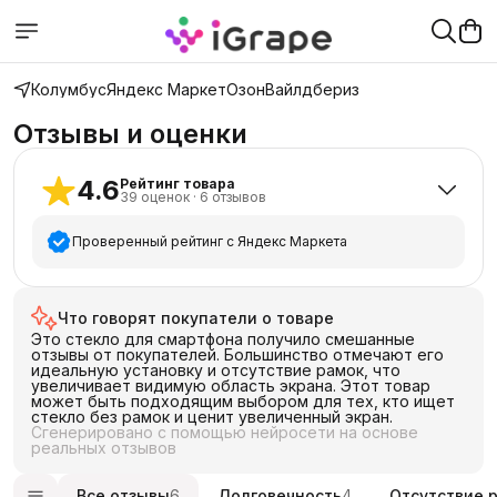
Колумбус
Яндекс Маркет
Озон
Вайлдбериз
Отзывы и оценки
4.6
Рейтинг товара
39
оценок
·
6
отзывов
Проверенный рейтинг с Яндекс Маркета
5
звёзд
32
Что говорят покупатели о товаре
4
звезды
1
Это стекло для смартфона получило смешанные
3
звезды
4
отзывы от покупателей. Большинство отмечают его
идеальную установку и отсутствие рамок, что
2
звезды
0
увеличивает видимую область экрана. Этот товар
может быть подходящим выбором для тех, кто ищет
1
звезда
2
стекло без рамок и ценит увеличенный экран.
Сгенерировано с помощью нейросети на основе
реальных отзывов
Все отзывы
6
Долговечность
4
Отсутствие 