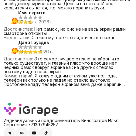
всей длине/ширине стекла. Деньги на ветер. И оно
крошится и сыпется, т.е. можно поранить руки.
Имя скрыто
30 марта 2026 г.
Достоинства
:
Нет рамок , но оно не на весь экран рамки
смартфона открыты
Недостатки
:
Стекло мутное что ли, качество сажает
Даня Груздев
23 марта 2026 г.
Достоинства
:
Это самое лучшее стекло на айфон что
только существует, и главный плюс что вообще нет
черных рамок вокруг экрана как на других стеклах
поэтому виден весь экран
Комментарий
:
Я хожу с одним стеклом уже полгода,
телефон как только не падал но стекло выстояло.
Постоянно кладу телефон экраном вниз даже царапин
почти нет, до сих пор стекло как вчера наклеил
Индивидуальный предприниматель Виноградов Илья
Сергеевич 771397945257