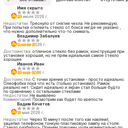
Имя скрыто
29 июля 2026 г.
Недостатки
:
Треснуло от снятия чехла. Не рекомендую.
При попытке отклеить стекло от бокса нигде не указано ,
что нужно дополнительно что-то снимать.
Владимир Забалуев
9 июля 2026 г.
Достоинства
:
отличное стекло без рамок, конструкция при
установке хорошая, но не прям идеальная самое стекло
хорошее
Иванов Иван
30 мая 2026 г.
Достоинства
:
С точки зрения установки - просто идеально.
Олеофобка пока что есть (только установил). Рамок
реально нет. Сидит идеально и экран стал больше будто
по сравнению с остальными стеклами
Недостатки
:
Не выявлено
Комментарий
:
Посмотрим как будет по крепости
Вадим Кочетов
13 мая 2026 г.
Недостатки
:
Через 10 минут после того как наклеил,
зацепил телефоном тонкую пластиковую лампу на столе.
Стекло разбилось. Причем трещины ушли моментально по