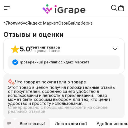
Колумбус
Яндекс Маркет
Озон
Вайлдбериз
Отзывы и оценки
5.0
Рейтинг товара
3
оценки
·
1
отзыв
Проверенный рейтинг с Яндекс Маркета
5
звёзд
3
Что говорят покупатели о товаре
4
звезды
0
Этот товар в целом получил положительные отзывы
3
звезды
0
от покупателей, особенно за его удобство в
использовании и легкость в приклеивании. Товар
2
звезды
0
может быть хорошим выбором для тех, кто ценит
удобство и простоту использования.
1
звезда
0
Сгенерировано с помощью нейросети на основе
реальных отзывов
Все отзывы
1
Легко клеится
1
Удобно исполь