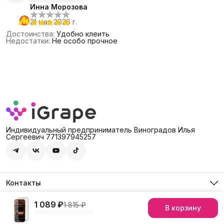
Инна Морозова
21 мая 2026 г.
Достоинства
:
Удобно клеить
Недостатки
:
Не особо прочное
Индивидуальный предприниматель Виноградов Илья
Сергеевич 771397945257
Контакты
Адрес
Россия, 127474, Москва, г. Москва, ул. Дмитровское шоссе,
1 089 ₽
1 815 ₽
В корзину
© iGrape Group 2026
Оплата
Доставка
Правила возврата
Рекви
д. 60А
Телефон
8 (903) 290-03-88