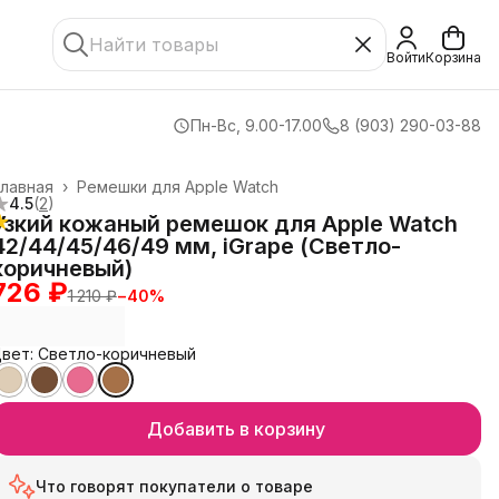
Войти
Корзина
Пн-Вс, 9.00-17.00
8 (903) 290-03-88
лавная
›
Ремешки для Apple Watch
4.5
(
2
)
Узкий кожаный ремешок для Apple Watch
42/44/45/46/49 мм, iGrape (Светло-
коричневый)
726 ₽
1 210 ₽
−
40
%
вет: Светло-коричневый
Добавить в корзину
Что говорят покупатели о товаре