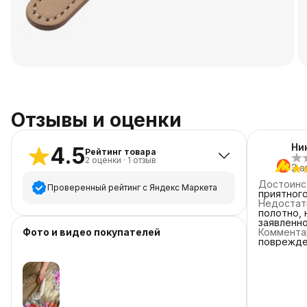
Отзывы и оценки
Ни
4.5
Рейтинг товара
2
оценки
·
1
отзыв
2 а
Достоинс
Проверенный рейтинг с Яндекс Маркета
приятного
Недостат
полотно, 
5
звёзд
1
заявленно
Фото и видео покупателей
Коммента
4
звезды
1
поврежде
пришлось 
3
звезды
0
как доста
доставки 
2
звезды
0
опоздали 
1
звезда
0