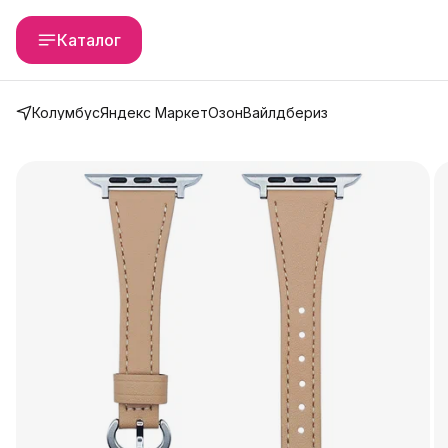
Каталог
Колумбус
Яндекс Маркет
Озон
Вайлдбериз