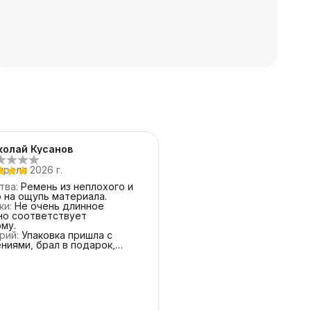
колай Кусанов
преля 2026 г.
тва
:
Ремень из неплохого и
 на ощупь материала.
ки
:
Не очень длинное
но соответствует
му.
рий
:
Упаковка пришла с
ниями, брал в подарок,
оставить себе для жены, так
вка подкачала и по качеству
и по времени, потому что
на день от заявленного.