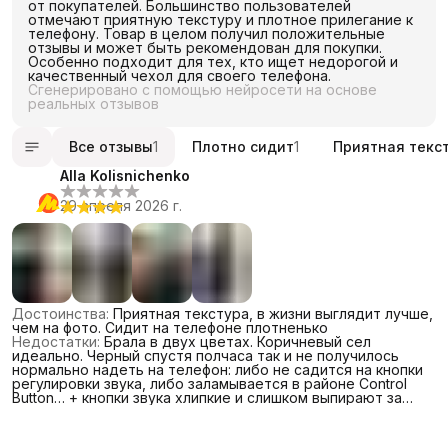
от покупателей. Большинство пользователей
отмечают приятную текстуру и плотное прилегание к
телефону. Товар в целом получил положительные
отзывы и может быть рекомендован для покупки.
Особенно подходит для тех, кто ищет недорогой и
качественный чехол для своего телефона.
Сгенерировано с помощью нейросети на основе
реальных отзывов
Все отзывы
1
Плотно сидит
1
Приятная текс
Alla Kolisnichenko
29 апреля 2026 г.
Достоинства
:
Приятная текстура, в жизни выглядит лучше,
чем на фото. Сидит на телефоне плотненько
Недостатки
:
Брала в двух цветах. Коричневый сел
идеально. Черный спустя полчаса так и не получилось
нормально надеть на телефон: либо не садится на кнопки
регулировки звука, либо заламывается в районе Control
Button… + кнопки звука хлипкие и слишком выпирают за
чехол. В коричном чехле они более «собранные» что ли… (
Комментарий
:
Надеюсь, продавец пойдет навстречу и
обменяет чехол на новый 🙏