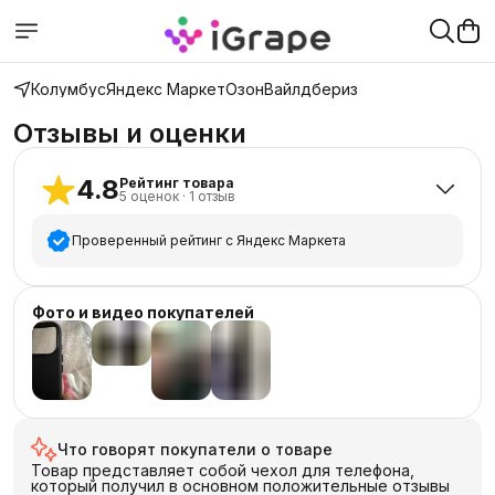
Колумбус
Яндекс Маркет
Озон
Вайлдбериз
Отзывы и оценки
4.8
Рейтинг товара
5
оценок
·
1
отзыв
Проверенный рейтинг с Яндекс Маркета
5
звёзд
4
Фото и видео покупателей
4
звезды
1
3
звезды
0
2
звезды
0
+
3
1
звезда
0
Что говорят покупатели о товаре
Товар представляет собой чехол для телефона,
который получил в основном положительные отзывы