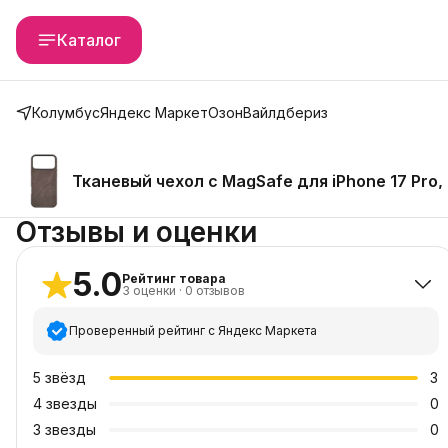
Каталог
Колумбус
Яндекс Маркет
Озон
Вайлдбериз
Тканевый чехол с MagSafe для iPhone 17 Pro,
Отзывы и оценки
5.0
Рейтинг товара
3
оценки
·
0
отзывов
Проверенный рейтинг с Яндекс Маркета
5
звёзд
3
4
звезды
0
3
звезды
0