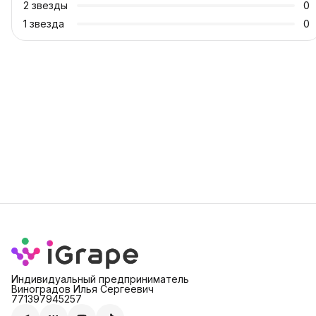
2
звезды
0
1
звезда
0
Индивидуальный предприниматель
Виноградов Илья Сергеевич
771397945257