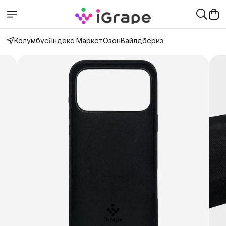
Колумбус
Яндекс Маркет
Озон
Вайлдбериз