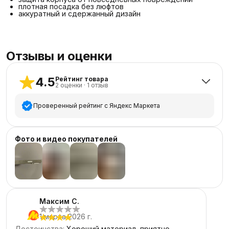
плотная посадка без люфтов
аккуратный и сдержанный дизайн
Отзывы и оценки
4.5
Рейтинг товара
2
оценки
·
1
отзыв
Проверенный рейтинг с Яндекс Маркета
5
звёзд
1
Фото и видео покупателей
4
звезды
1
3
звезды
0
2
звезды
0
+
3
1
звезда
0
Максим С.
1 марта 2026 г.
Достоинства
:
Хороший материал, приятно