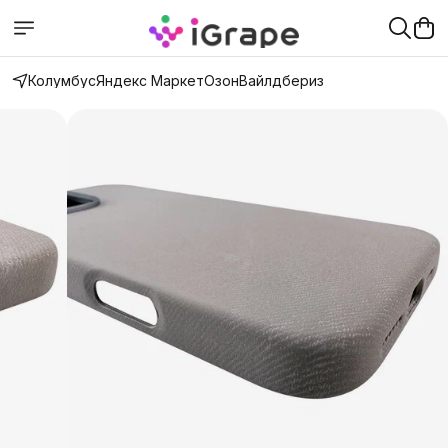
Колумбус
Яндекс Маркет
Озон
Вайлдбериз