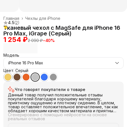
Главная
›
Чехлы для iPhone
4.5
(
2
)
Тканевый чехол с MagSafe для iPhone 16
Pro Max, iGrape (Серый)
1 254 ₽
2 090 ₽
−
40
%
Модель
iPhone 16 Pro Max
Цвет: Серый
Что говорят покупатели о товаре
Данный товар получил положительные отзывы
покупателей благодаря хорошему материалу,
приятному ощущению и плотному сидению. В целом,
товар оставляет положительное впечатление, так как
обладает хорошим качеством материала и приятным
ощущением в руке. Он плотно сидит и обеспечивает
Сгенерировано с помощью нейросети на основе
комфорт при использовании.
реальных отзывов