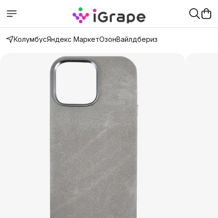
Колумбус
Яндекс Маркет
Озон
Вайлдбериз