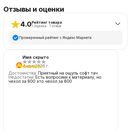
Отзывы и оценки
4.0
Рейтинг товара
1
оценка
·
1
отзыв
Проверенный рейтинг с Яндекс Маркета
5
звёзд
0
Имя скрыто
4
звезды
1
4 мая 2026 г.
3
звезды
0
Достоинства
:
Приятный на ощупь софт тач
2
звезды
0
Недостатки
:
Есть вопросики к материалу, но
чехол за 800 это чехол за 800
1
звезда
0