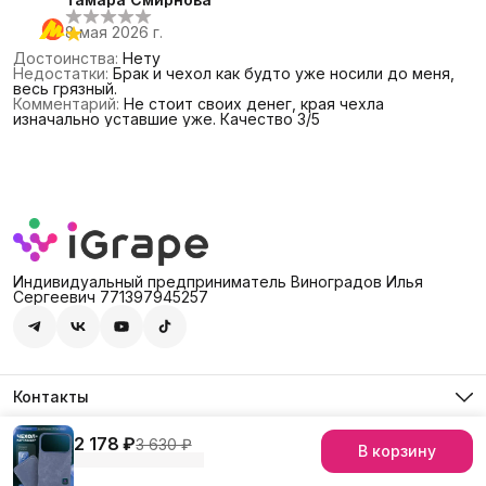
8 мая 2026 г.
Достоинства
:
Нету
Недостатки
:
Брак и чехол как будто уже носили до меня,
весь грязный.
Комментарий
:
Не стоит своих денег, края чехла
изначально уставшие уже. Качество 3/5
Индивидуальный предприниматель Виноградов Илья
Сергеевич 771397945257
Контакты
Адрес
Россия, 127474, Москва, г. Москва, ул. Дмитровское шоссе,
2 178 ₽
3 630 ₽
В корзину
© iGrape Group 2026
Оплата
Доставка
Правила возврата
Рекви
д. 60А
Телефон
8 (903) 290-03-88