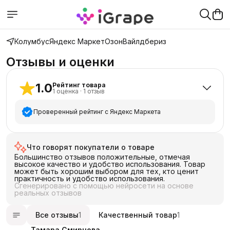
Колумбус
Яндекс Маркет
Озон
Вайлдбериз
Отзывы и оценки
1.0
Рейтинг товара
1
оценка
·
1
отзыв
Проверенный рейтинг с Яндекс Маркета
5
звёзд
0
Что говорят покупатели о товаре
4
звезды
0
Большинство отзывов положительные, отмечая
3
звезды
0
высокое качество и удобство использования. Товар
может быть хорошим выбором для тех, кто ценит
2
звезды
0
практичность и удобство использования.
Сгенерировано с помощью нейросети на основе
1
звезда
1
реальных отзывов
Все отзывы
1
Качественный товар
1
Тамара Смирнова