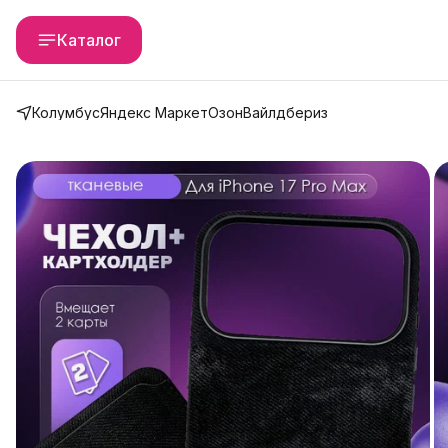
Каталог
Колумбус
Яндекс Маркет
Озон
Вайлдбериз