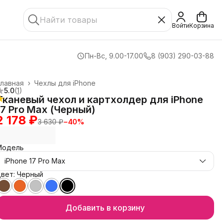
Войти
Корзина
Пн-Вс, 9.00-17.00
8 (903) 290-03-88
лавная
›
Чехлы для iPhone
5.0
(
1
)
Тканевый чехол и картхолдер для iPhone
17 Pro Max (Черный)
2 178 ₽
3 630 ₽
−
40
%
Модель
iPhone 17 Pro Max
вет: Черный
Добавить в корзину