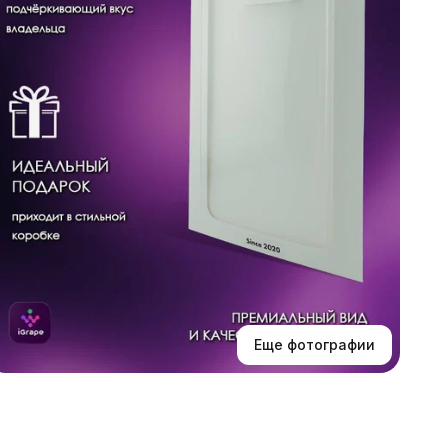
о
п
Ч
п
т
ф
у
К
у
ч
у
в
Еще фотографии