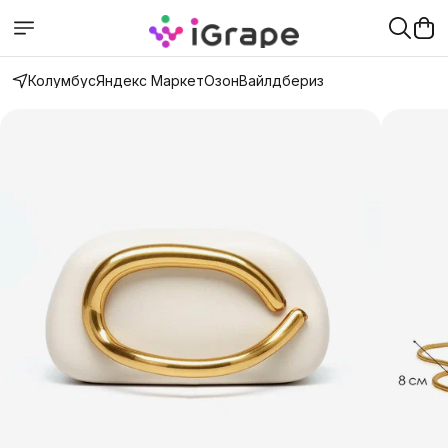
Колумбус
Яндекс Маркет
Озон
Вайлдбериз