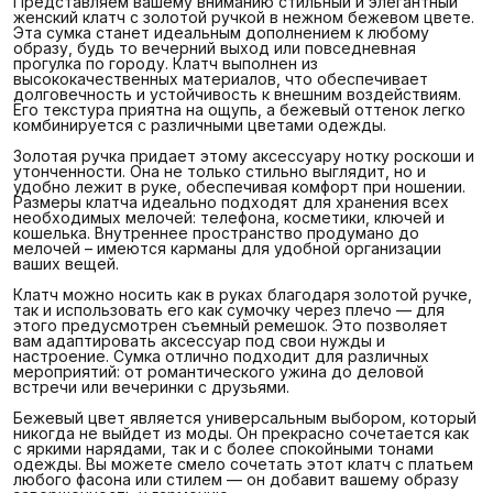
Представляем вашему вниманию стильный и элегантный
женский клатч с золотой ручкой в нежном бежевом цвете.
Эта сумка станет идеальным дополнением к любому
образу, будь то вечерний выход или повседневная
прогулка по городу. Клатч выполнен из
высококачественных материалов, что обеспечивает
долговечность и устойчивость к внешним воздействиям.
Его текстура приятна на ощупь, а бежевый оттенок легко
комбинируется с различными цветами одежды.
Золотая ручка придает этому аксессуару нотку роскоши и
утонченности. Она не только стильно выглядит, но и
удобно лежит в руке, обеспечивая комфорт при ношении.
Размеры клатча идеально подходят для хранения всех
необходимых мелочей: телефона, косметики, ключей и
кошелька. Внутреннее пространство продумано до
мелочей – имеются карманы для удобной организации
ваших вещей.
Клатч можно носить как в руках благодаря золотой ручке,
так и использовать его как сумочку через плечо — для
этого предусмотрен съемный ремешок. Это позволяет
вам адаптировать аксессуар под свои нужды и
настроение. Сумка отлично подходит для различных
мероприятий: от романтического ужина до деловой
встречи или вечеринки с друзьями.
Бежевый цвет является универсальным выбором, который
никогда не выйдет из моды. Он прекрасно сочетается как
с яркими нарядами, так и с более спокойными тонами
одежды. Вы можете смело сочетать этот клатч с платьем
любого фасона или стилем — он добавит вашему образу