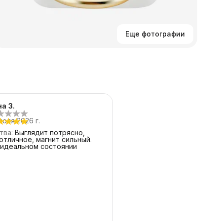
Н
к
в
Еще фотографии
а З.
июля 2026 г.
тва
:
Выглядит потрясно,
отличное, магнит сильный.
 идеальном состоянии