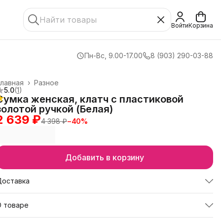
Войти
Корзина
Пн-Вс, 9.00-17.00
8 (903) 290-03-88
лавная
›
Разное
5.0
(
1
)
Сумка женская, клатч с пластиковой
золотой ручкой (Белая)
2 639 ₽
4 398 ₽
−
40
%
Добавить в корзину
Доставка
О товаре