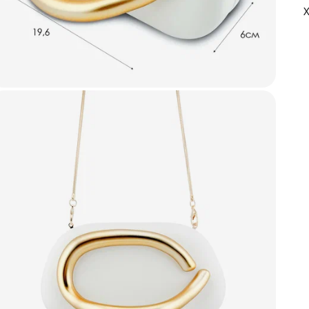
ж
Э
А
б
г
К
о
в
о
З
у
л
к
м
К
т
а
н
я
У
т
с
к
п