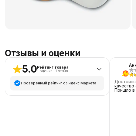
Отзывы и оценки
Анн
5.0
Рейтинг товара
1
оценка
·
1
отзыв
13 
Достоинс
Проверенный рейтинг с Яндекс Маркета
качество 
Пришло в
5
звёзд
1
4
звезды
0
3
звезды
0
2
звезды
0
1
звезда
0