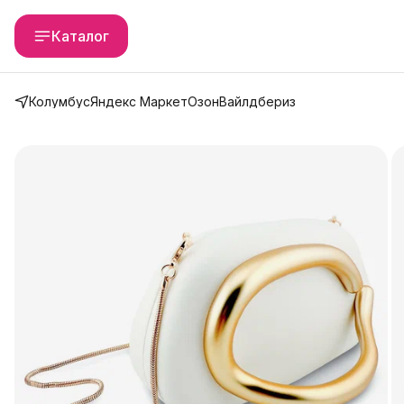
Каталог
Колумбус
Яндекс Маркет
Озон
Вайлдбериз