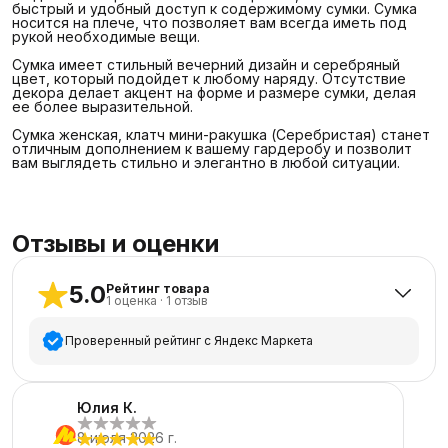
быстрый и удобный доступ к содержимому сумки. Сумка
носится на плече, что позволяет вам всегда иметь под
рукой необходимые вещи.
Сумка имеет стильный вечерний дизайн и серебряный
цвет, который подойдет к любому наряду. Отсутствие
декора делает акцент на форме и размере сумки, делая
ее более выразительной.
Сумка женская, клатч мини-ракушка (Серебристая) станет
отличным дополнением к вашему гардеробу и позволит
вам выглядеть стильно и элегантно в любой ситуации.
Отзывы и оценки
5.0
Рейтинг товара
1
оценка
·
1
отзыв
Проверенный рейтинг с Яндекс Маркета
5
звёзд
1
Юлия К.
4
звезды
0
8 июля 2026 г.
3
звезды
0