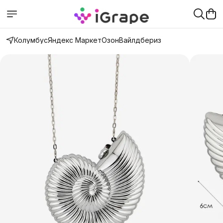
Колумбус
Яндекс Маркет
Озон
Вайлдбериз