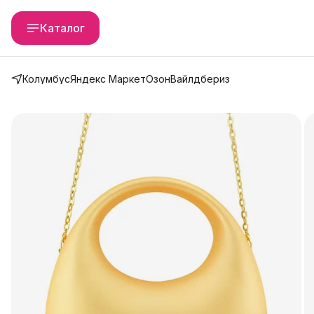
Каталог
Колумбус
Яндекс Маркет
Озон
Вайлдбериз