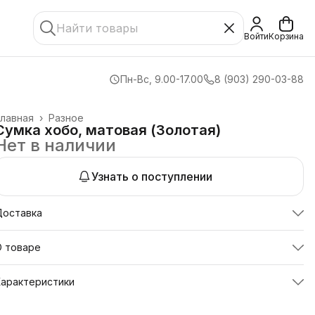
Войти
Корзина
Пн-Вс, 9.00-17.00
8 (903) 290-03-88
лавная
›
Разное
Сумка хобо, матовая (Золотая)
Нет в наличии
Узнать о поступлении
Доставка
О товаре
умка хобо матовая (Золотая) - стильный аксессуар для
Характеристики
современной женщины.
ртикул
sumkahobomatovayazoloto
умка выполнена из качественного пластика, что