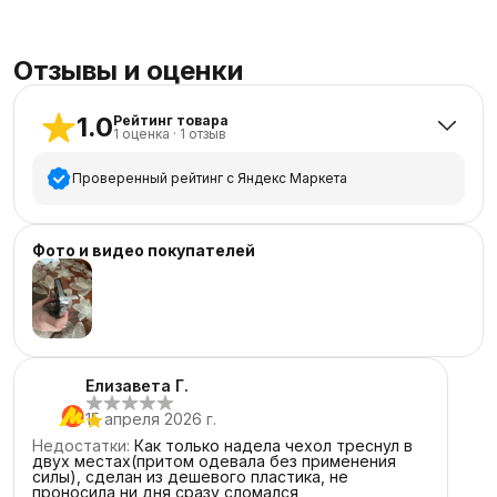
Отзывы и оценки
1.0
Рейтинг товара
1
оценка
·
1
отзыв
Проверенный рейтинг с Яндекс Маркета
5
звёзд
0
Фото и видео покупателей
4
звезды
0
3
звезды
0
2
звезды
0
1
звезда
1
Елизавета Г.
15 апреля 2026 г.
Недостатки
:
Как только надела чехол треснул в
двух местах(притом одевала без применения
силы), сделан из дешевого пластика, не
проносила ни дня сразу сломался