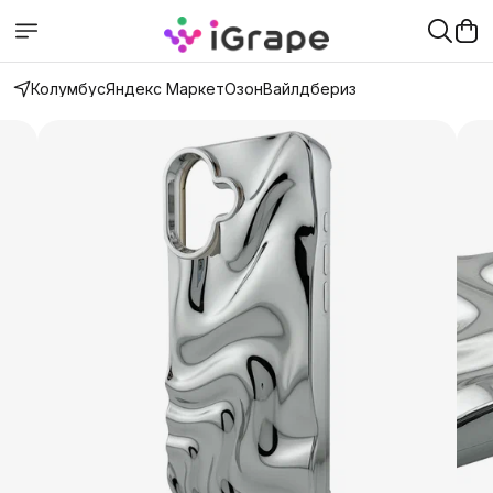
Колумбус
Яндекс Маркет
Озон
Вайлдбериз