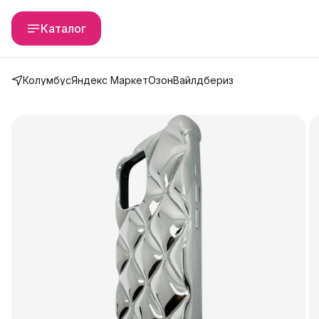
Каталог
Колумбус
Яндекс Маркет
Озон
Вайлдбериз