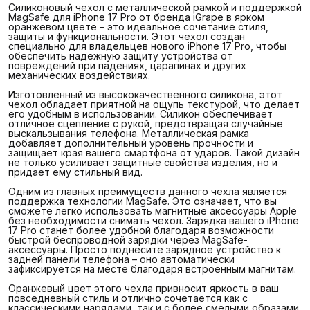
Силиконовый чехол с металлической рамкой и поддержкой
MagSafe для iPhone 17 Pro от бренда iGrape в ярком
оранжевом цвете – это идеальное сочетание стиля,
защиты и функциональности. Этот чехол создан
специально для владельцев нового iPhone 17 Pro, чтобы
обеспечить надежную защиту устройства от
повреждений при падениях, царапинах и других
механических воздействиях.
Изготовленный из высококачественного силикона, этот
чехол обладает приятной на ощупь текстурой, что делает
его удобным в использовании. Силикон обеспечивает
отличное сцепление с рукой, предотвращая случайные
выскальзывания телефона. Металлическая рамка
добавляет дополнительный уровень прочности и
защищает края вашего смартфона от ударов. Такой дизайн
не только усиливает защитные свойства изделия, но и
придает ему стильный вид.
Одним из главных преимуществ данного чехла является
поддержка технологии MagSafe. Это означает, что вы
сможете легко использовать магнитные аксессуары Apple
без необходимости снимать чехол. Зарядка вашего iPhone
17 Pro станет более удобной благодаря возможности
быстрой беспроводной зарядки через MagSafe-
аксессуары. Просто поднесите зарядное устройство к
задней панели телефона – оно автоматически
зафиксируется на месте благодаря встроенным магнитам.
Оранжевый цвет этого чехла привносит яркость в ваш
повседневный стиль и отлично сочетается как с
классическими нарядами, так и с более смелыми образами.