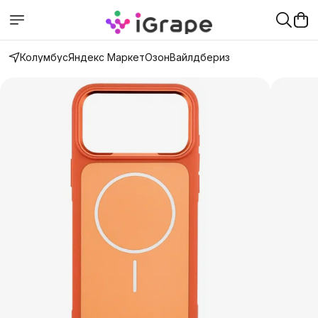
Колумбус
Яндекс Маркет
Озон
Вайлдбериз