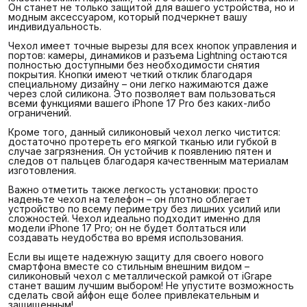
Он станет не только защитой для вашего устройства, но и
модным аксессуаром, который подчеркнет вашу
индивидуальность.
Чехол имеет точные вырезы для всех кнопок управления и
портов: камеры, динамиков и разъема Lightning остаются
полностью доступными без необходимости снятия
покрытия. Кнопки имеют четкий отклик благодаря
специальному дизайну – они легко нажимаются даже
через слой силикона. Это позволяет вам пользоваться
всеми функциями вашего iPhone 17 Pro без каких-либо
ограничений.
Кроме того, данный силиконовый чехол легко чистится:
достаточно протереть его мягкой тканью или губкой в
случае загрязнения. Он устойчив к появлению пятен и
следов от пальцев благодаря качественным материалам
изготовления.
Важно отметить также легкость установки: просто
наденьте чехол на телефон – он плотно облегает
устройство по всему периметру без лишних усилий или
сложностей. Чехол идеально подходит именно для
модели iPhone 17 Pro; он не будет болтаться или
создавать неудобства во время использования.
Если вы ищете надежную защиту для своего нового
смартфона вместе со стильным внешним видом –
силиконовый чехол с металлической рамкой от iGrape
станет вашим лучшим выбором! Не упустите возможность
сделать свой айфон еще более привлекательным и
защищенным!