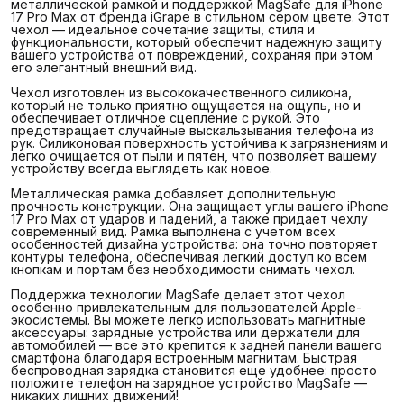
металлической рамкой и поддержкой MagSafe для iPhone
17 Pro Max от бренда iGrape в стильном сером цвете. Этот
чехол — идеальное сочетание защиты, стиля и
функциональности, который обеспечит надежную защиту
вашего устройства от повреждений, сохраняя при этом
его элегантный внешний вид.
Чехол изготовлен из высококачественного силикона,
который не только приятно ощущается на ощупь, но и
обеспечивает отличное сцепление с рукой. Это
предотвращает случайные выскальзывания телефона из
рук. Силиконовая поверхность устойчива к загрязнениям и
легко очищается от пыли и пятен, что позволяет вашему
устройству всегда выглядеть как новое.
Металлическая рамка добавляет дополнительную
прочность конструкции. Она защищает углы вашего iPhone
17 Pro Max от ударов и падений, а также придает чехлу
современный вид. Рамка выполнена с учетом всех
особенностей дизайна устройства: она точно повторяет
контуры телефона, обеспечивая легкий доступ ко всем
кнопкам и портам без необходимости снимать чехол.
Поддержка технологии MagSafe делает этот чехол
особенно привлекательным для пользователей Apple-
экосистемы. Вы можете легко использовать магнитные
аксессуары: зарядные устройства или держатели для
автомобилей — все это крепится к задней панели вашего
смартфона благодаря встроенным магнитам. Быстрая
беспроводная зарядка становится еще удобнее: просто
положите телефон на зарядное устройство MagSafe —
никаких лишних движений!