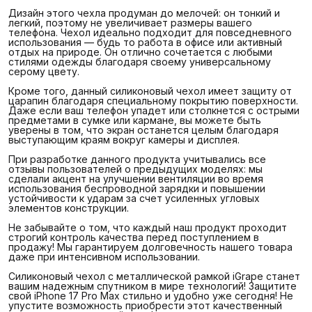
Дизайн этого чехла продуман до мелочей: он тонкий и
легкий, поэтому не увеличивает размеры вашего
телефона. Чехол идеально подходит для повседневного
использования — будь то работа в офисе или активный
отдых на природе. Он отлично сочетается с любыми
стилями одежды благодаря своему универсальному
серому цвету.
Кроме того, данный силиконовый чехол имеет защиту от
царапин благодаря специальному покрытию поверхности.
Даже если ваш телефон упадет или столкнется с острыми
предметами в сумке или кармане, вы можете быть
уверены в том, что экран останется целым благодаря
выступающим краям вокруг камеры и дисплея.
При разработке данного продукта учитывались все
отзывы пользователей о предыдущих моделях: мы
сделали акцент на улучшении вентиляции во время
использования беспроводной зарядки и повышении
устойчивости к ударам за счет усиленных угловых
элементов конструкции.
Не забывайте о том, что каждый наш продукт проходит
строгий контроль качества перед поступлением в
продажу! Мы гарантируем долговечность нашего товара
даже при интенсивном использовании.
Силиконовый чехол с металлической рамкой iGrape станет
вашим надежным спутником в мире технологий! Защитите
свой iPhone 17 Pro Max стильно и удобно уже сегодня! Не
упустите возможность приобрести этот качественный