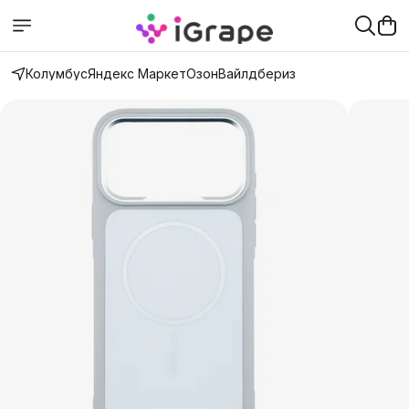
Колумбус
Яндекс Маркет
Озон
Вайлдбериз