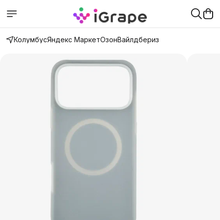
Колумбус
Яндекс Маркет
Озон
Вайлдбериз