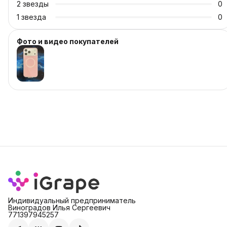
2
звезды
0
1
звезда
0
Фото и видео покупателей
Индивидуальный предприниматель
Виноградов Илья Сергеевич
771397945257