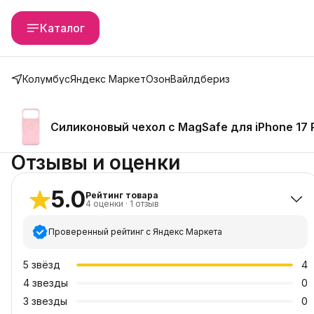
Каталог
Колумбус
Яндекс Маркет
Озон
Вайлдбериз
Силиконовый чехол с MagSafe для iPhone 17 P
Отзывы и оценки
5.0
Рейтинг товара
4
оценки
·
1
отзыв
Проверенный рейтинг с Яндекс Маркета
5
звёзд
4
4
звезды
0
3
звезды
0