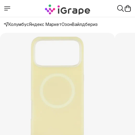
Колумбус
Яндекс Маркет
Озон
Вайлдбериз