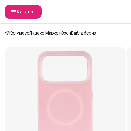
Каталог
Колумбус
Яндекс Маркет
Озон
Вайлдбериз