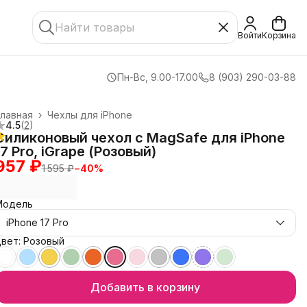
Войти
Корзина
Пн-Вс, 9.00-17.00
8 (903) 290-03-88
лавная
›
Чехлы для iPhone
4.5
(
2
)
Силиконовый чехол с MagSafe для iPhone
17 Pro, iGrape (Розовый)
957 ₽
1 595 ₽
−
40
%
Модель
iPhone 17 Pro
вет: Розовый
Добавить в корзину