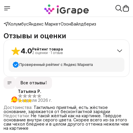
Колумбус
Яндекс Маркет
Озон
Вайлдбериз
Отзывы и оценки
4.0
Рейтинг товара
2
оценки
·
1
отзыв
Проверенный рейтинг с Яндекс Маркета
5
звёзд
1
Все отзывы
1
4
звезды
0
Татьяна Р.
3
звезды
1
11 апреля 2026 г.
2
звезды
0
Достоинства
:
Тактильно приятный, есть жёсткое
1
звезда
0
основание, заряжается от бесконтактной зарядки
Недостатки
:
Не такой жёлтый как на картинке. Твёрдое
основание внутри серого цвета. Скорее всего из-за этого
сам чехол бледнее и в целом другого оттенка нежели чем
на картинке