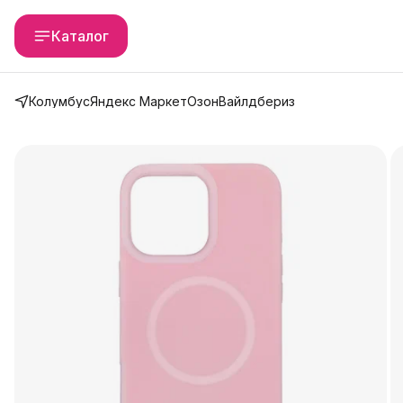
Каталог
Колумбус
Яндекс Маркет
Озон
Вайлдбериз