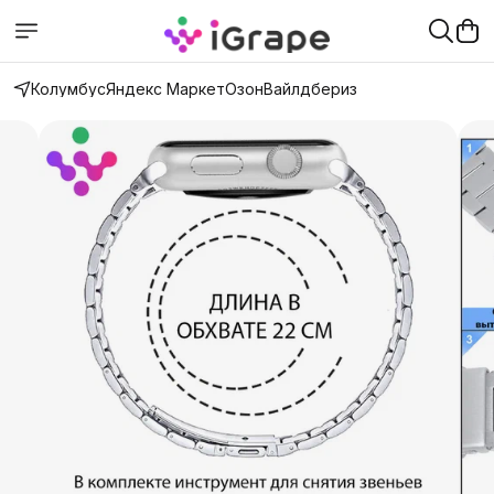
Колумбус
Яндекс Маркет
Озон
Вайлдбериз