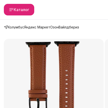
Каталог
Колумбус
Яндекс Маркет
Озон
Вайлдбериз