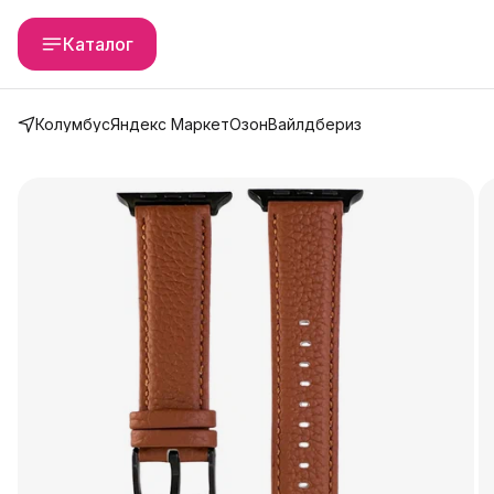
Каталог
Колумбус
Яндекс Маркет
Озон
Вайлдбериз