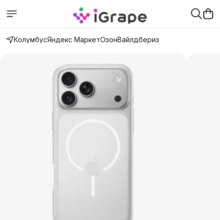
Колумбус
Яндекс Маркет
Озон
Вайлдбериз