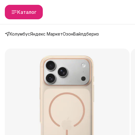
Каталог
Колумбус
Яндекс Маркет
Озон
Вайлдбериз